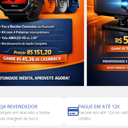
EJA REVENDEDOR
PAGUE EM ATÉ 12X
ompre em atacado e tenha
Parcele em até 12x no car
ais margem de lucro
crédito