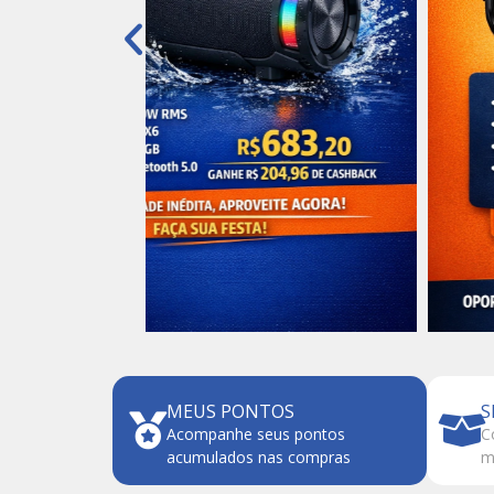
MEUS PONTOS
S
Acompanhe seus pontos
C
acumulados nas compras
m