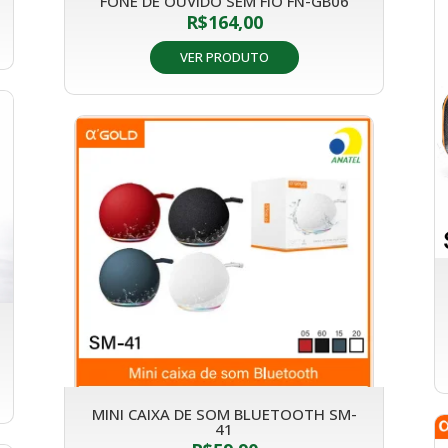
FONE DE OUVIDO SEM FIO FN-GB06
R$
164,00
VER PRODUTO
MINI CAIXA DE SOM BLUETOOTH SM-
41