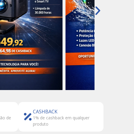
CASHBACK
tão de
1% de cashback em qualquer
produto