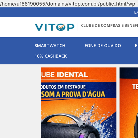
/home/u188190055/domains/vitop.com.br/public_html/wp-
E
CLUBE DE COMPRAS E BENEF
SMARTWATCH
FONE DE OUVIDO
E
10% CASHBACK