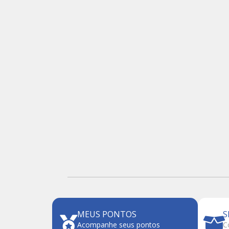
MEUS PONTOS
S
Acompanhe seus pontos
C