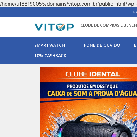
/home/u188190055/domains/vitop.com.br/public_html/wp-
E
CLUBE DE COMPRAS E BENEF
SMARTWATCH
FONE DE OUVIDO
E
10% CASHBACK