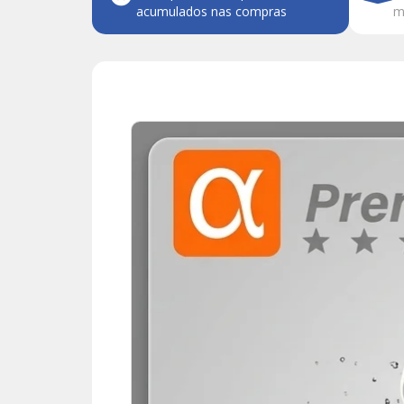
acumulados nas compras
m