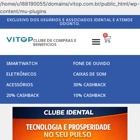
/home/u188190055/domains/vitop.com.br/public_html/wp-
content/mu-plugins
EXCLUSIVO DOS USUÁRIOS E ASSOCIADOS IDENTAL E ATEMDE
ODONTO.
0
CLUBE DE COMPRAS E
BENEFICIOS
SMARTWATCH
FONE DE OUVIDO
ELETRÔNICOS
CAIXAS DE SOM
ACESSÓRIOS
30% CASHBACK
20% CASHBACK
10% CASHBACK