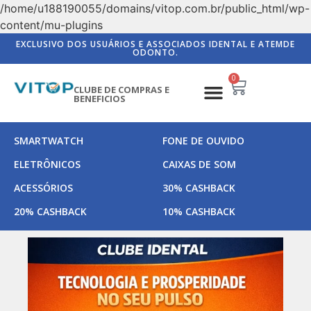
/home/u188190055/domains/vitop.com.br/public_html/wp-
content/mu-plugins
EXCLUSIVO DOS USUÁRIOS E ASSOCIADOS IDENTAL E ATEMDE
ODONTO.
0
CLUBE DE COMPRAS E
BENEFICIOS
SMARTWATCH
FONE DE OUVIDO
ELETRÔNICOS
CAIXAS DE SOM
ACESSÓRIOS
30% CASHBACK
20% CASHBACK
10% CASHBACK