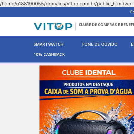
/home/u188190055/domains/vitop.com.br/public_html/wp-
E
CLUBE DE COMPRAS E BENEF
SMARTWATCH
FONE DE OUVIDO
E
10% CASHBACK