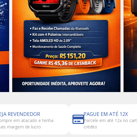
EJA REVENDEDOR
PAGUE EM ATÉ 12X
ompre em atacado e tenha
Parcele em até 12x no car
ais margem de lucro
crédito