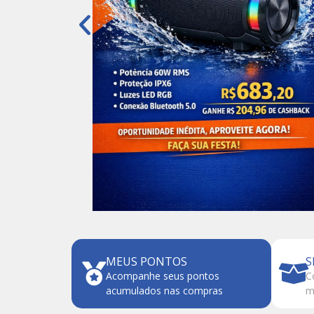
MEUS PONTOS
S
Acompanhe seus pontos
C
acumulados nas compras
m