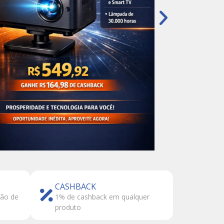
CASHBACK
tão de
1% de cashback em qualquer
produto