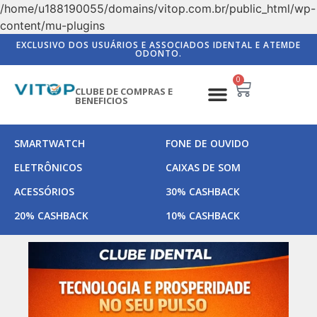
/home/u188190055/domains/vitop.com.br/public_html/wp-
content/mu-plugins
EXCLUSIVO DOS USUÁRIOS E ASSOCIADOS IDENTAL E ATEMDE
ODONTO.
0
CLUBE DE COMPRAS E
BENEFICIOS
SMARTWATCH
FONE DE OUVIDO
ELETRÔNICOS
CAIXAS DE SOM
ACESSÓRIOS
30% CASHBACK
20% CASHBACK
10% CASHBACK