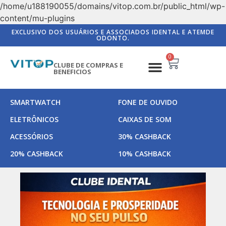
/home/u188190055/domains/vitop.com.br/public_html/wp-
content/mu-plugins
EXCLUSIVO DOS USUÁRIOS E ASSOCIADOS IDENTAL E ATEMDE
ODONTO.
0
CLUBE DE COMPRAS E
BENEFICIOS
SMARTWATCH
FONE DE OUVIDO
ELETRÔNICOS
CAIXAS DE SOM
ACESSÓRIOS
30% CASHBACK
20% CASHBACK
10% CASHBACK