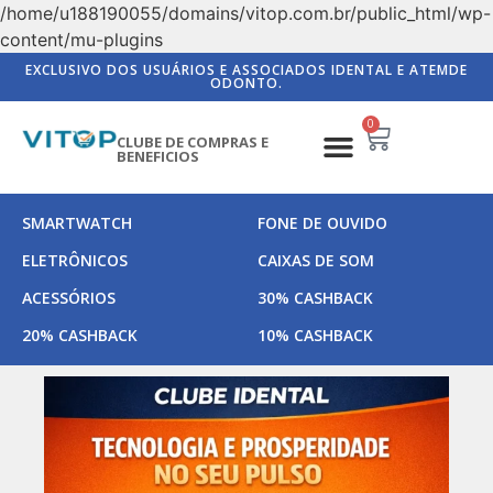
/home/u188190055/domains/vitop.com.br/public_html/wp-
content/mu-plugins
EXCLUSIVO DOS USUÁRIOS E ASSOCIADOS IDENTAL E ATEMDE
ODONTO.
0
CLUBE DE COMPRAS E
BENEFICIOS
SMARTWATCH
FONE DE OUVIDO
ELETRÔNICOS
CAIXAS DE SOM
ACESSÓRIOS
30% CASHBACK
20% CASHBACK
10% CASHBACK