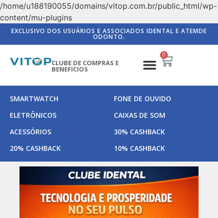
/home/u188190055/domains/vitop.com.br/public_html/wp-
content/mu-plugins
EXCLUSIVO DOS USUÁRIOS E ASSOCIADOS IDENTAL E ATEMDE
ODONTO.
0
CLUBE DE COMPRAS E
BENEFICIOS
SMARTWATCH
FONE DE OUVIDO
ELETRÔNICOS
CAIXAS DE SOM
ACESSÓRIOS
30% CASHBACK
20% CASHBACK
10% CASHBACK