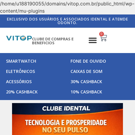
/home/u188190055/domains/vitop.com.br/public_html/wp-
content/mu-plugins
EXCLUSIVO DOS USUÁRIOS E ASSOCIADOS IDENTAL E ATEMDE
ODONTO.
0
CLUBE DE COMPRAS E
BENEFICIOS
SMARTWATCH
FONE DE OUVIDO
ELETRÔNICOS
CAIXAS DE SOM
ACESSÓRIOS
30% CASHBACK
20% CASHBACK
10% CASHBACK