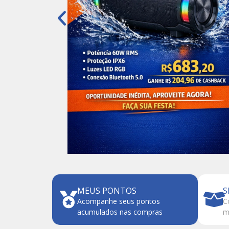
MEUS PONTOS
S
Acompanhe seus pontos
C
acumulados nas compras
m