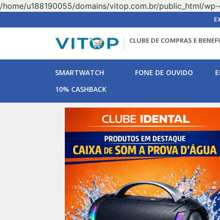
/home/u188190055/domains/vitop.com.br/public_html/wp-
E
CLUBE DE COMPRAS E BENEF
SMARTWATCH
FONE DE OUVIDO
E
10% CASHBACK