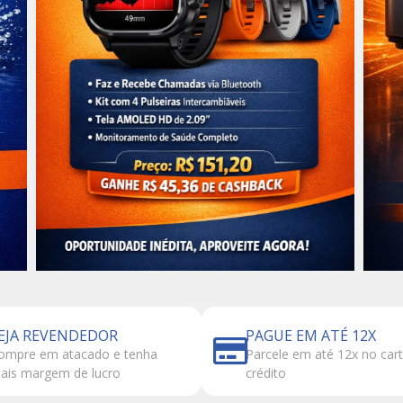
EJA REVENDEDOR
PAGUE EM ATÉ 12X
ompre em atacado e tenha
Parcele em até 12x no car
ais margem de lucro
crédito