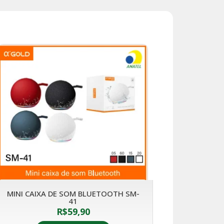
MINI CAIXA DE SOM BLUETOOTH SM-
41
R$
59,90