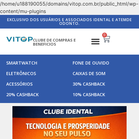
/home/u188190055/domains/vitop.com.br/public_html/wp-
content/mu-plugins
EXCLUSIVO DOS USUÁRIOS E ASSOCIADOS IDENTAL E ATEMDE
ODONTO.
0
CLUBE DE COMPRAS E
BENEFICIOS
SMARTWATCH
FONE DE OUVIDO
ELETRÔNICOS
CAIXAS DE SOM
ACESSÓRIOS
30% CASHBACK
20% CASHBACK
10% CASHBACK