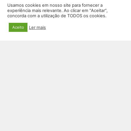
Usamos cookies em nosso site para fornecer a
experiência mais relevante. Ao clicar em “Aceitar”,
concorda com a utilização de TODOS os cookies.
Ler mais
Aceito
SMARTWATCH RL-34
R$
150,00
VER PRODUTO