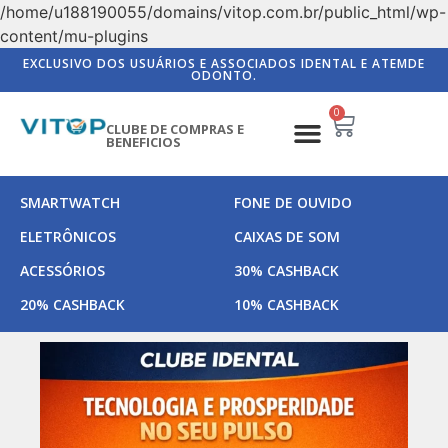
/home/u188190055/domains/vitop.com.br/public_html/wp-
content/mu-plugins
EXCLUSIVO DOS USUÁRIOS E ASSOCIADOS IDENTAL E ATEMDE
ODONTO.
0
CLUBE DE COMPRAS E
BENEFICIOS
SMARTWATCH
FONE DE OUVIDO
ELETRÔNICOS
CAIXAS DE SOM
ACESSÓRIOS
30% CASHBACK
20% CASHBACK
10% CASHBACK