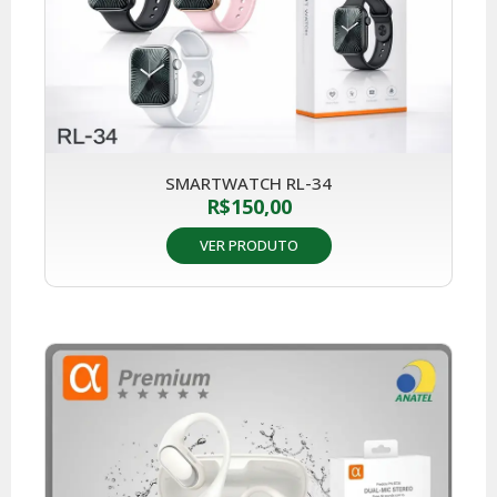
SMARTWATCH RL-34
R$
150,00
VER PRODUTO