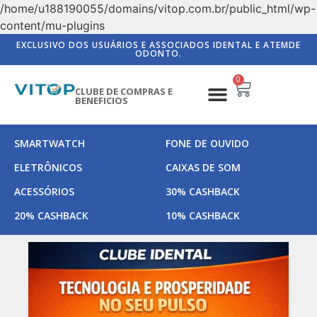
/home/u188190055/domains/vitop.com.br/public_html/wp-
content/mu-plugins
EXCLUSIVO DOS USUÁRIOS E ASSOCIADOS IDENTAL E ATEMDE
ODONTO.
0
CLUBE DE COMPRAS E
BENEFICIOS
SMARTWATCH
FONE DE OUVIDO
ELETRÔNICOS
CAIXAS DE SOM
ACESSÓRIOS
30% CASHBACK
20% CASHBACK
10% CASHBACK