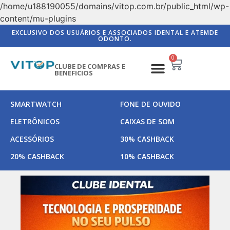
/home/u188190055/domains/vitop.com.br/public_html/wp-
content/mu-plugins
EXCLUSIVO DOS USUÁRIOS E ASSOCIADOS IDENTAL E ATEMDE
ODONTO.
0
CLUBE DE COMPRAS E
BENEFICIOS
SMARTWATCH
FONE DE OUVIDO
ELETRÔNICOS
CAIXAS DE SOM
ACESSÓRIOS
30% CASHBACK
20% CASHBACK
10% CASHBACK