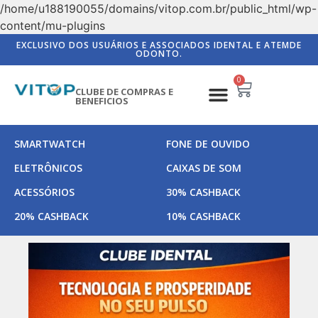
/home/u188190055/domains/vitop.com.br/public_html/wp-
content/mu-plugins
EXCLUSIVO DOS USUÁRIOS E ASSOCIADOS IDENTAL E ATEMDE
ODONTO.
0
CLUBE DE COMPRAS E
BENEFICIOS
SMARTWATCH
FONE DE OUVIDO
ELETRÔNICOS
CAIXAS DE SOM
ACESSÓRIOS
30% CASHBACK
20% CASHBACK
10% CASHBACK