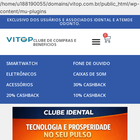
/home/u188190055/domains/vitop.com.br/public_html/wp-
content/mu-plugins
EXCLUSIVO DOS USUÁRIOS E ASSOCIADOS IDENTAL E ATEMDE
ODONTO.
0
CLUBE DE COMPRAS E
BENEFICIOS
SMARTWATCH
FONE DE OUVIDO
ELETRÔNICOS
CAIXAS DE SOM
ACESSÓRIOS
30% CASHBACK
20% CASHBACK
10% CASHBACK