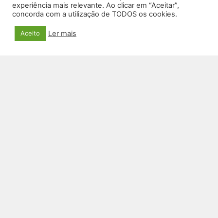
experiência mais relevante. Ao clicar em “Aceitar”,
concorda com a utilização de TODOS os cookies.
Ler mais
Aceito
CAIXA DE SOM SM-36
R$
519,00
VER PRODUTO