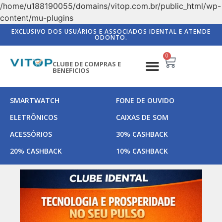
/home/u188190055/domains/vitop.com.br/public_html/wp-
content/mu-plugins
EXCLUSIVO DOS USUÁRIOS E ASSOCIADOS IDENTAL E ATEMDE
ODONTO.
0
CLUBE DE COMPRAS E
BENEFICIOS
SMARTWATCH
FONE DE OUVIDO
ELETRÔNICOS
CAIXAS DE SOM
ACESSÓRIOS
30% CASHBACK
20% CASHBACK
10% CASHBACK