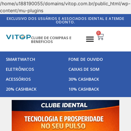
/home/u188190055/domains/vitop.com.br/public_html/wp-
content/mu-plugins
EXCLUSIVO DOS USUÁRIOS E ASSOCIADOS IDENTAL E ATEMDE
ODONTO.
0
CLUBE DE COMPRAS E
BENEFICIOS
SMARTWATCH
FONE DE OUVIDO
ELETRÔNICOS
CAIXAS DE SOM
ACESSÓRIOS
30% CASHBACK
20% CASHBACK
10% CASHBACK