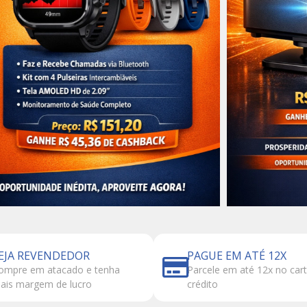
EJA REVENDEDOR
PAGUE EM ATÉ 12X
ompre em atacado e tenha
Parcele em até 12x no car
ais margem de lucro
crédito