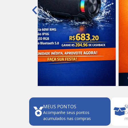
MEUS PONTOS
S
Acompanhe seus pontos
C
acumulados nas compras
m