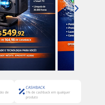
CASHBACK
tão de
1% de cashback em qualquer
produto