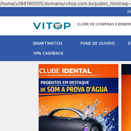
/home/u188190055/domains/vitop.com.br/public_html/wp-
E
CLUBE DE COMPRAS E BENEF
SMARTWATCH
FONE DE OUVIDO
E
10% CASHBACK