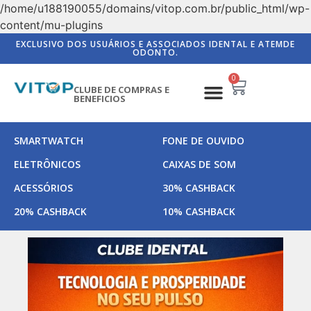
/home/u188190055/domains/vitop.com.br/public_html/wp-
content/mu-plugins
EXCLUSIVO DOS USUÁRIOS E ASSOCIADOS IDENTAL E ATEMDE
ODONTO.
0
CLUBE DE COMPRAS E
BENEFICIOS
SMARTWATCH
FONE DE OUVIDO
ELETRÔNICOS
CAIXAS DE SOM
ACESSÓRIOS
30% CASHBACK
20% CASHBACK
10% CASHBACK