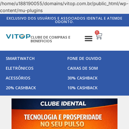
/home/u188190055/domains/vitop.com.br/public_html/wp-
content/mu-plugins
EXCLUSIVO DOS USUÁRIOS E ASSOCIADOS IDENTAL E ATEMDE
ODONTO.
0
CLUBE DE COMPRAS E
BENEFICIOS
SMARTWATCH
FONE DE OUVIDO
ELETRÔNICOS
CAIXAS DE SOM
ACESSÓRIOS
30% CASHBACK
20% CASHBACK
10% CASHBACK