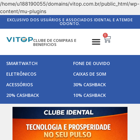
/home/u188190055/domains/vitop.com.br/public_html/wp-
content/mu-plugins
EXCLUSIVO DOS USUÁRIOS E ASSOCIADOS IDENTAL E ATEMDE
ODONTO.
0
CLUBE DE COMPRAS E
BENEFICIOS
SMARTWATCH
FONE DE OUVIDO
ELETRÔNICOS
CAIXAS DE SOM
ACESSÓRIOS
30% CASHBACK
20% CASHBACK
10% CASHBACK