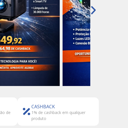
CASHBACK
tão de
1% de cashback em qualquer
produto