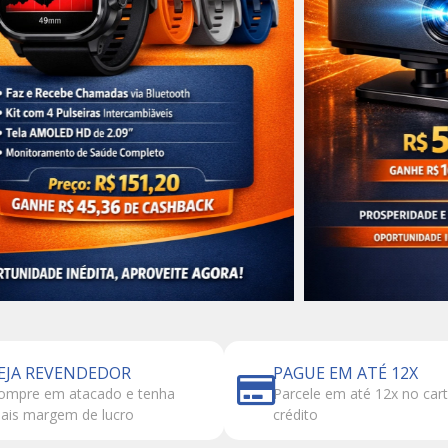
EJA REVENDEDOR
PAGUE EM ATÉ 12X
ompre em atacado e tenha
Parcele em até 12x no car
ais margem de lucro
crédito