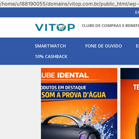
/home/u188190055/domains/vitop.com.br/public_html/wp-
E
CLUBE DE COMPRAS E BENEF
SMARTWATCH
FONE DE OUVIDO
E
10% CASHBACK