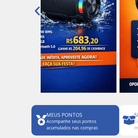
MEUS PONTOS
S
Acompanhe seus pontos
C
acumulados nas compras
m