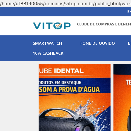
/home/u188190055/domains/vitop.com.br/public_html/wp-
E
CLUBE DE COMPRAS E BENEF
SMARTWATCH
FONE DE OUVIDO
E
10% CASHBACK