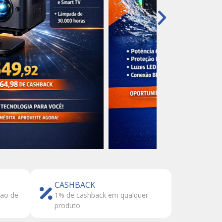
CASHBACK
tão de
1% de cashback em qualquer
produto