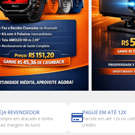
EJA REVENDEDOR
PAGUE EM ATÉ 12X
ompre em atacado e tenha
Parcele em até 12x no car
ais margem de lucro
crédito