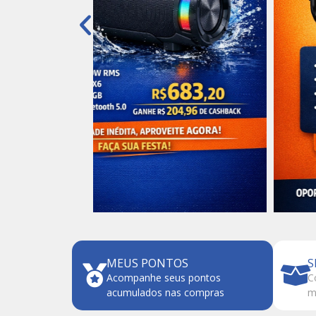
MEUS PONTOS
S
Acompanhe seus pontos
C
acumulados nas compras
m