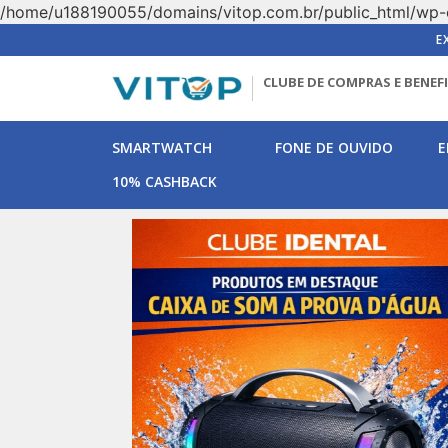
/home/u188190055/domains/vitop.com.br/public_html/wp-
E
CLUBE DE COMPRAS E BENEF
SMARTWATCH
FONE DE OUVIDO
E
10% CASHBACK