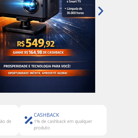
CASHBACK
tão de
1% de cashback em qualquer
produto