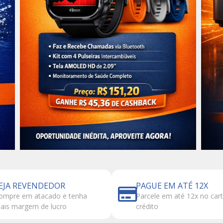
EJA REVENDEDOR
PAGUE EM ATÉ 12X
ompre em atacado e tenha
Parcele em até 12x no car
ais margem de lucro
crédito