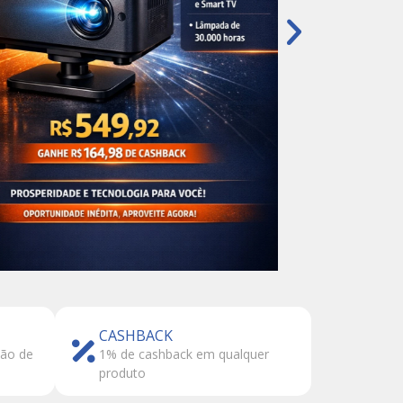
CASHBACK
tão de
1% de cashback em qualquer
produto