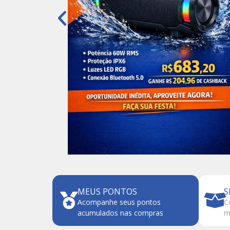
MEUS PONTOS
S
Acompanhe seus pontos
C
acumulados nas compras
m