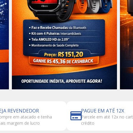
EJA REVENDEDOR
PAGUE EM ATÉ 12X
ompre em atacado e tenha
Parcele em até 12x no car
ais margem de lucro
crédito