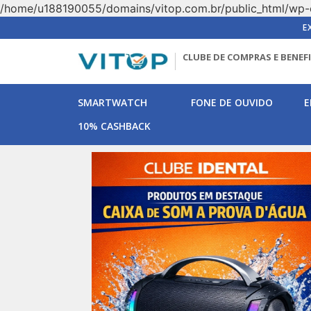
/home/u188190055/domains/vitop.com.br/public_html/wp-
E
CLUBE DE COMPRAS E BENEF
SMARTWATCH
FONE DE OUVIDO
E
10% CASHBACK