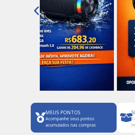
MEUS PONTOS
S
Acompanhe seus pontos
C
acumulados nas compras
m