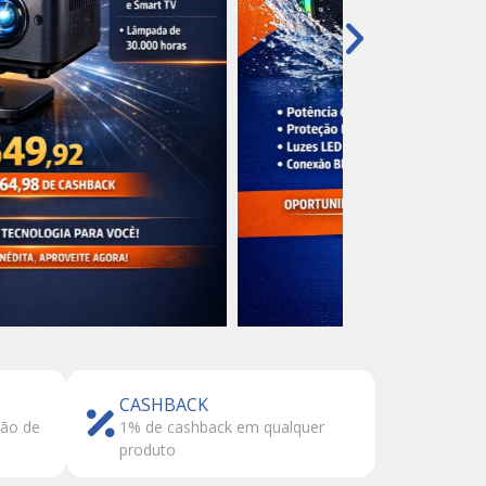
CASHBACK
tão de
1% de cashback em qualquer
produto