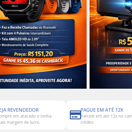
EJA REVENDEDOR
PAGUE EM ATÉ 12X
ompre em atacado e tenha
Parcele em até 12x no car
ais margem de lucro
crédito