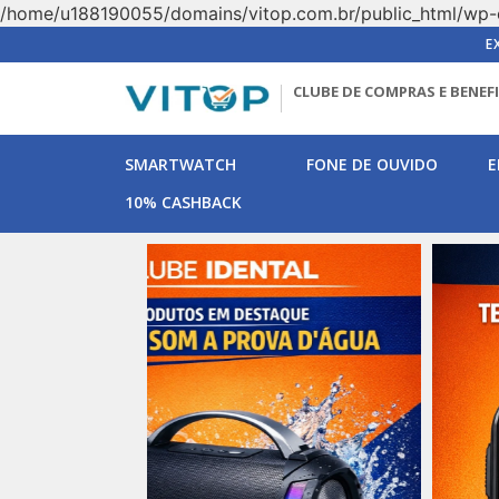
/home/u188190055/domains/vitop.com.br/public_html/wp-
E
CLUBE DE COMPRAS E BENEF
SMARTWATCH
FONE DE OUVIDO
E
10% CASHBACK