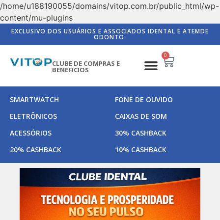
/home/u188190055/domains/vitop.com.br/public_html/wp-
content/mu-plugins
EXCLUSIVO DOS USUÁRIOS E ASSOCIADOS IDENTAL E ATEMDE
ODONTO.
0
CLUBE DE COMPRAS E
BENEFICIOS
SMARTWATCH
FONE DE OUVIDO
ELETRÔNICOS
CAIXAS DE SOM
ACESSÓRIOS
30% CASHBACK
20% CASHBACK
10% CASHBACK