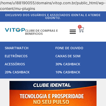
/home/u188190055/domains/vitop.com.br/public_html/wp-
content/mu-plugins
EXCLUSIVO DOS USUÁRIOS E ASSOCIADOS IDENTAL E ATEMDE
ODONTO.
0
CLUBE DE COMPRAS E
BENEFICIOS
SMARTWATCH
FONE DE OUVIDO
ELETRÔNICOS
CAIXAS DE SOM
ACESSÓRIOS
30% CASHBACK
20% CASHBACK
10% CASHBACK