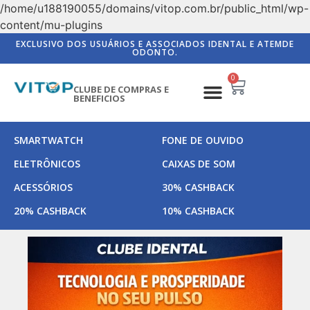
/home/u188190055/domains/vitop.com.br/public_html/wp-
content/mu-plugins
EXCLUSIVO DOS USUÁRIOS E ASSOCIADOS IDENTAL E ATEMDE
ODONTO.
0
CLUBE DE COMPRAS E
BENEFICIOS
SMARTWATCH
FONE DE OUVIDO
ELETRÔNICOS
CAIXAS DE SOM
ACESSÓRIOS
30% CASHBACK
20% CASHBACK
10% CASHBACK