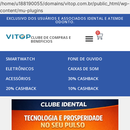
/home/u188190055/domains/vitop.com.br/public_html/wp-
content/mu-plugins
EXCLUSIVO DOS USUÁRIOS E ASSOCIADOS IDENTAL E ATEMDE
ODONTO.
0
CLUBE DE COMPRAS E
BENEFICIOS
SMARTWATCH
FONE DE OUVIDO
ELETRÔNICOS
CAIXAS DE SOM
ACESSÓRIOS
30% CASHBACK
20% CASHBACK
10% CASHBACK