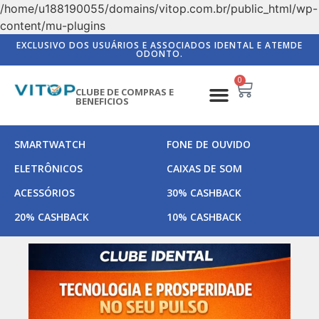
/home/u188190055/domains/vitop.com.br/public_html/wp-
content/mu-plugins
EXCLUSIVO DOS USUÁRIOS E ASSOCIADOS IDENTAL E ATEMDE
ODONTO.
0
CLUBE DE COMPRAS E
BENEFICIOS
SMARTWATCH
FONE DE OUVIDO
ELETRÔNICOS
CAIXAS DE SOM
ACESSÓRIOS
30% CASHBACK
20% CASHBACK
10% CASHBACK