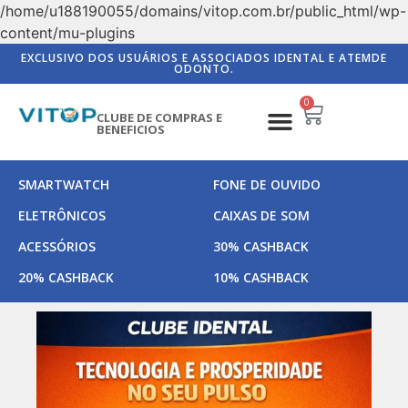
/home/u188190055/domains/vitop.com.br/public_html/wp-
content/mu-plugins
EXCLUSIVO DOS USUÁRIOS E ASSOCIADOS IDENTAL E ATEMDE
ODONTO.
0
CLUBE DE COMPRAS E
BENEFICIOS
SMARTWATCH
FONE DE OUVIDO
ELETRÔNICOS
CAIXAS DE SOM
ACESSÓRIOS
30% CASHBACK
20% CASHBACK
10% CASHBACK