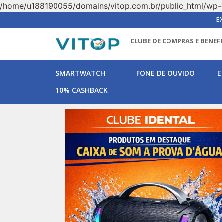
/home/u188190055/domains/vitop.com.br/public_html/wp-
E
CLUBE DE COMPRAS E BENEF
SMARTWATCH
FONE DE OUVIDO
E
10% CASHBACK