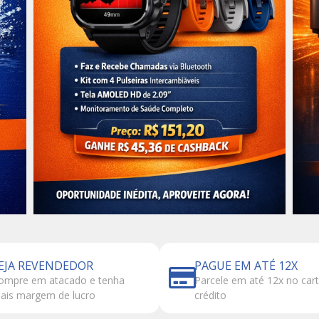
EJA REVENDEDOR
PAGUE EM ATÉ 12X
ompre em atacado e tenha
Parcele em até 12x no car
ais margem de lucro
crédito