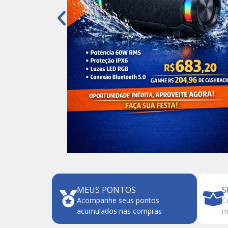
MEUS PONTOS
S
Acompanhe seus pontos
C
acumulados nas compras
m