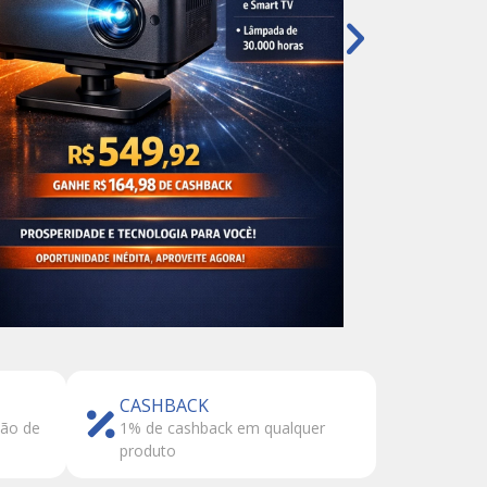
CASHBACK
tão de
1% de cashback em qualquer
produto