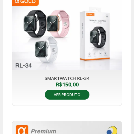
SMARTWATCH RL-34
R$
150,00
VER PRODUTO