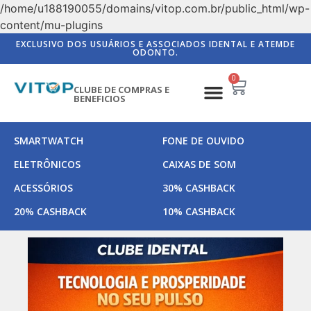
/home/u188190055/domains/vitop.com.br/public_html/wp-
content/mu-plugins
EXCLUSIVO DOS USUÁRIOS E ASSOCIADOS IDENTAL E ATEMDE
ODONTO.
0
CLUBE DE COMPRAS E
BENEFICIOS
SMARTWATCH
FONE DE OUVIDO
ELETRÔNICOS
CAIXAS DE SOM
ACESSÓRIOS
30% CASHBACK
20% CASHBACK
10% CASHBACK