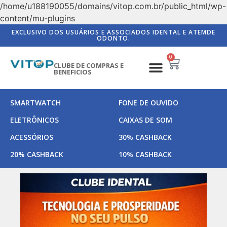
/home/u188190055/domains/vitop.com.br/public_html/wp-
content/mu-plugins
EXCLUSIVO DOS USUÁRIOS E ASSOCIADOS IDENTAL E ATEMDE
ODONTO.
0
CLUBE DE COMPRAS E
BENEFICIOS
SMARTWATCH
FONE DE OUVIDO
ELETRÔNICOS
CAIXAS DE SOM
ACESSÓRIOS
30% CASHBACK
20% CASHBACK
10% CASHBACK