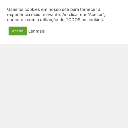
Usamos cookies em nosso site para fornecer a
experiência mais relevante. Ao clicar em “Aceitar”,
concorda com a utilização de TODOS os cookies.
Ler mais
Aceito
CAIXA DE SOM SM-22
R$
129,00
VER PRODUTO