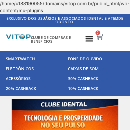
/home/u188190055/domains/vitop.com.br/public_html/wp-
content/mu-plugins
EXCLUSIVO DOS USUÁRIOS E ASSOCIADOS IDENTAL E ATEMDE
ODONTO.
0
CLUBE DE COMPRAS E
BENEFICIOS
SMARTWATCH
FONE DE OUVIDO
ELETRÔNICOS
CAIXAS DE SOM
ACESSÓRIOS
30% CASHBACK
20% CASHBACK
10% CASHBACK