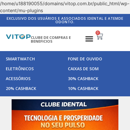
/home/u188190055/domains/vitop.com.br/public_html/wp-
content/mu-plugins
EXCLUSIVO DOS USUÁRIOS E ASSOCIADOS IDENTAL E ATEMDE
ODONTO.
0
CLUBE DE COMPRAS E
BENEFICIOS
SMARTWATCH
FONE DE OUVIDO
ELETRÔNICOS
CAIXAS DE SOM
ACESSÓRIOS
30% CASHBACK
20% CASHBACK
10% CASHBACK