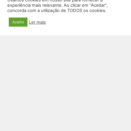
Usamos cookies em nosso site para fornecer a
experiência mais relevante. Ao clicar em “Aceitar”,
concorda com a utilização de TODOS os cookies.
Ler mais
Aceito
MINI CAIXA DE SOM BLUETOOTH SM-38E
R$
89,00
VER PRODUTO