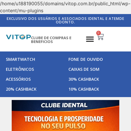
/home/u188190055/domains/vitop.com.br/public_html/wp-
content/mu-plugins
EXCLUSIVO DOS USUÁRIOS E ASSOCIADOS IDENTAL E ATEMDE
ODONTO.
0
CLUBE DE COMPRAS E
BENEFICIOS
SMARTWATCH
FONE DE OUVIDO
ELETRÔNICOS
CAIXAS DE SOM
ACESSÓRIOS
30% CASHBACK
20% CASHBACK
10% CASHBACK