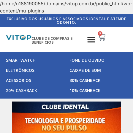
/home/u188190055/domains/vitop.com.br/public_html/wp-
content/mu-plugins
EXCLUSIVO DOS USUÁRIOS E ASSOCIADOS IDENTAL E ATEMDE
ODONTO.
0
CLUBE DE COMPRAS E
BENEFICIOS
SMARTWATCH
FONE DE OUVIDO
ELETRÔNICOS
CAIXAS DE SOM
ACESSÓRIOS
30% CASHBACK
20% CASHBACK
10% CASHBACK