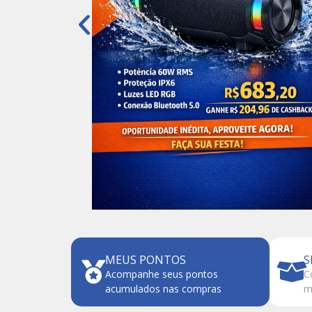
MEUS PONTOS
S
Acompanhe seus pontos
C
acumulados nas compras
m