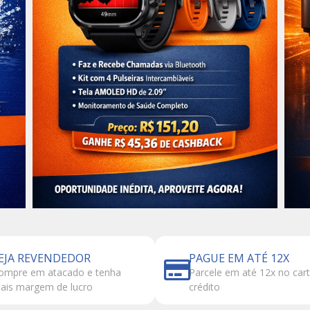
EJA REVENDEDOR
PAGUE EM ATÉ 12X
ompre em atacado e tenha
Parcele em até 12x no car
ais margem de lucro
crédito