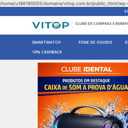
/home/u188190055/domains/vitop.com.br/public_html/wp-
E
CLUBE DE COMPRAS E BENEF
SMARTWATCH
FONE DE OUVIDO
E
10% CASHBACK