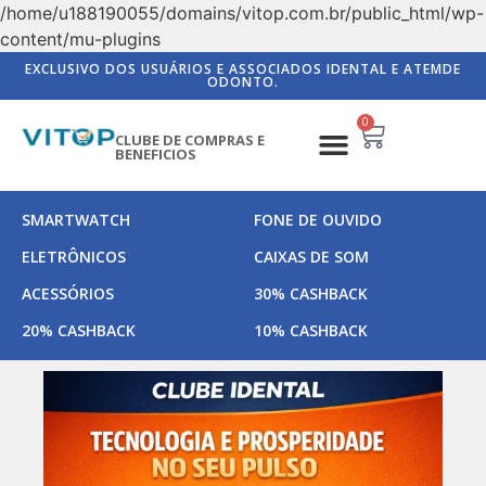
/home/u188190055/domains/vitop.com.br/public_html/wp-
content/mu-plugins
EXCLUSIVO DOS USUÁRIOS E ASSOCIADOS IDENTAL E ATEMDE
ODONTO.
0
CLUBE DE COMPRAS E
BENEFICIOS
SMARTWATCH
FONE DE OUVIDO
ELETRÔNICOS
CAIXAS DE SOM
ACESSÓRIOS
30% CASHBACK
20% CASHBACK
10% CASHBACK