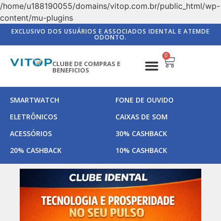
/home/u188190055/domains/vitop.com.br/public_html/wp-
content/mu-plugins
EXCLUSIVO DOS USUÁRIOS E ASSOCIADOS IDENTAL E ATEMDE
ODONTO.
0
CLUBE DE COMPRAS E
BENEFICIOS
SMARTWATCH
FONE DE OUVIDO
ELETRÔNICOS
CAIXAS DE SOM
ACESSÓRIOS
30% CASHBACK
20% CASHBACK
10% CASHBACK