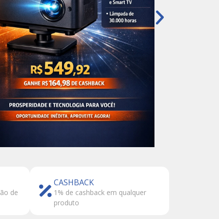
CASHBACK
tão de
1% de cashback em qualquer
produto