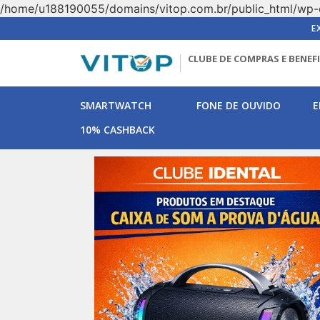
/home/u188190055/domains/vitop.com.br/public_html/wp-
E
CLUBE DE COMPRAS E BENEF
SMARTWATCH
FONE DE OUVIDO
E
10% CASHBACK