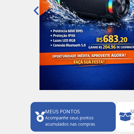
MEUS PONTOS
S
Acompanhe seus pontos
C
acumulados nas compras
m