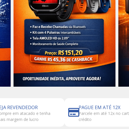
EJA REVENDEDOR
PAGUE EM ATÉ 12X
ompre em atacado e tenha
Parcele em até 12x no car
ais margem de lucro
crédito