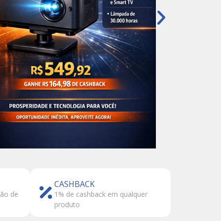
CASHBACK
tão de
1% de cashback em qualquer
produto