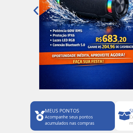
MEUS PONTOS
S
Acompanhe seus pontos
C
acumulados nas compras
m