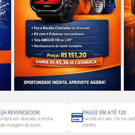
EJA REVENDEDOR
PAGUE EM ATÉ 12X
ompre em atacado e tenha
Parcele em até 12x no car
ais margem de lucro
crédito