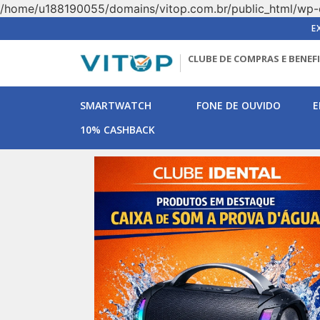
/home/u188190055/domains/vitop.com.br/public_html/wp-
E
CLUBE DE COMPRAS E BENEF
SMARTWATCH
FONE DE OUVIDO
E
10% CASHBACK