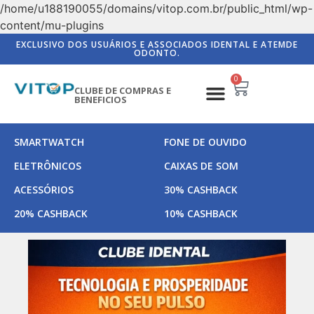
/home/u188190055/domains/vitop.com.br/public_html/wp-
content/mu-plugins
EXCLUSIVO DOS USUÁRIOS E ASSOCIADOS IDENTAL E ATEMDE
ODONTO.
0
CLUBE DE COMPRAS E
BENEFICIOS
SMARTWATCH
FONE DE OUVIDO
ELETRÔNICOS
CAIXAS DE SOM
ACESSÓRIOS
30% CASHBACK
20% CASHBACK
10% CASHBACK