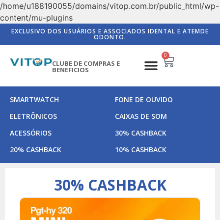
/home/u188190055/domains/vitop.com.br/public_html/wp-
content/mu-plugins
EXCLUSIVO DOS USUÁRIOS E ASSOCIADOS IDENTAL E ATEMDE
ODONTO.
0
CLUBE DE COMPRAS E
BENEFICIOS
COMO FUNCIONA
10% CASHBACK
20% CASHBACK
30% CASHBACK
SMARTWATCH
FONE DE OUVIDO
ELETRÔNICOS
CAIXAS DE SOM
ACESSÓRIOS
30% CASHBACK
20% CASHBACK
10% CASHBACK
30% CASHBACK